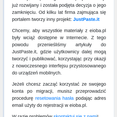
już rozwijany i została podjęta decyzja o jego
zamknięciu. Od kilku lat firma zajmująca się
portalem tworzy inny projekt:
JustPaste.it
Chcemy, aby wszystkie materiały z eioba.pl
były wciąż dostępne w Internecie. Z tego
powodu przenieśliśmy artykuły do
JustPaste.it, gdzie użytkownicy dalej mogą
tworzyć i publikować, korzystając przy okazji
z nowoczesnego interfejsu przystosowanego
do urządzeń mobilnych.
Jeżeli chcesz zacząć korzystać ze swojego
konta po migracji, musisz przeprowadzić
procedurę
resetowania hasła
podając adres
email użyty do rejestracji w eioba.pl.
W razie problemów
skontaktuj się z nami
!